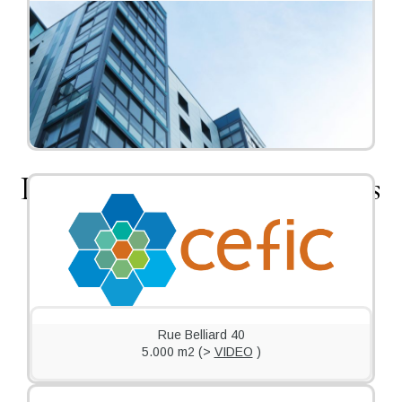
Leopold/EU Area - Brussels
Rue Belliard 40
5.000 m2 (>
VIDEO
)