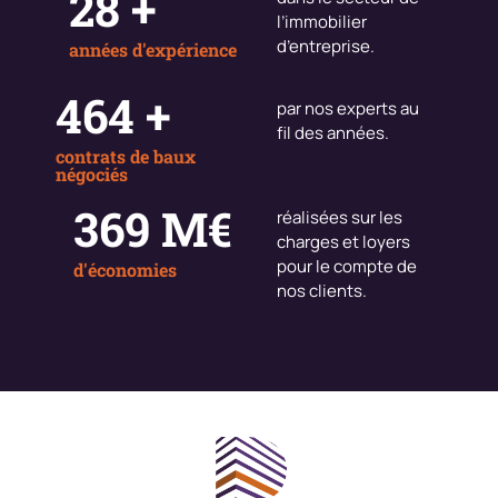
30
+
l’immobilier
d’entreprise.
années d'expérience
500
+
par nos experts au
fil des années.
contrats de baux
négociés
400
M€
réalisées sur les
charges et loyers
pour le compte de
d'économies
nos clients.