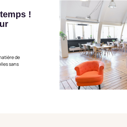
 temps !
ur
matière de
lles sans