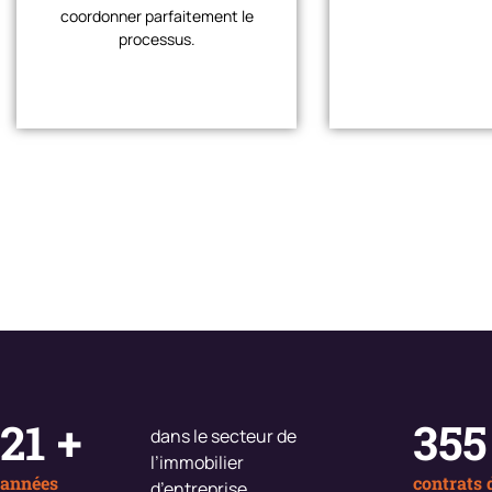
coordonner parfaitement le
processus.
30
+
500
dans le secteur de
l’immobilier
années
contrats 
d’entreprise.