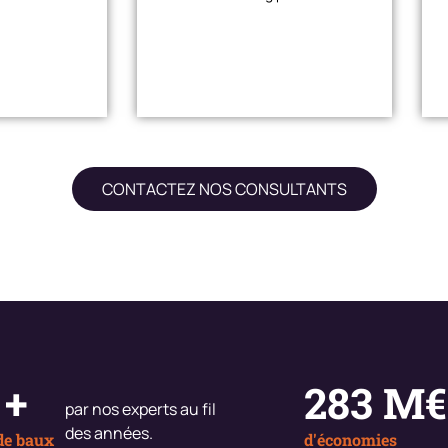
CONTACTEZ NOS CONSULTANTS
+
400
M
par nos experts au fil
des années.
de baux
d'économies